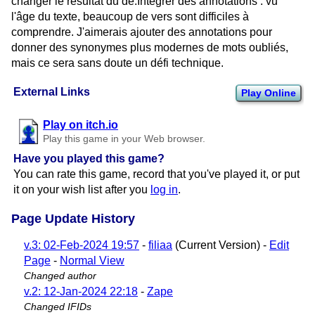
changer le résultat du dé.Intégrer des annotations : vu
l'âge du texte, beaucoup de vers sont difficiles à
comprendre. J'aimerais ajouter des annotations pour
donner des synonymes plus modernes de mots oubliés,
mais ce sera sans doute un défi technique.
External Links
Play Online
Play on itch.io
Play this game in your Web browser.
Have you played this game?
You can rate this game, record that you've played it, or put
it on your wish list after you
log in
.
Page Update History
v.3: 02-Feb-2024 19:57
-
filiaa
(Current Version) -
Edit
Page
-
Normal View
Changed author
v.2: 12-Jan-2024 22:18
-
Zape
Changed IFIDs